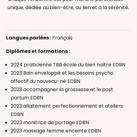
unique, dédiée au bien-être, au lien et à la sérénité.
Allaitement
Bain Enveloppé
Langues parlées :
Français
Massage femme enceinte
Massage Postnatal
Diplômes et formations :
Portage physiologique
2024 praticienne TBB école du bien naître EDBN
Thérapeutique Bain Bébé
2023 Bain enveloppé et les besoins psycho
Accompagnant(e) périnatal(e)
affectif du nouveau-né EDBN
2023 accompagner la grossesse et le post
partum EDBN
2023 allaitement perfectionnement et ateliers
EDBN
2023 monitrice de portage EDBN
2023 massage femme enceinte EDBN