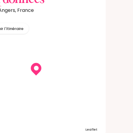
rdonnées
'Angers, France
r l'itinéraire
Leaflet