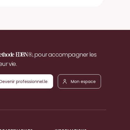
pour accompagner les
ethode EDBN®,
r vie.
Devenir
Mon
ofessionnel.le
espace