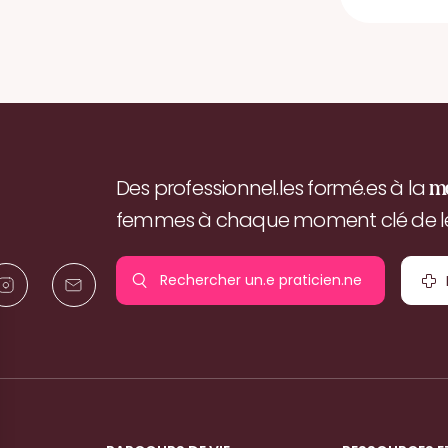
Des professionnel.les formé.es à la
m
femmes à chaque moment clé de leu
Rechercher un.e
praticien.ne
pr