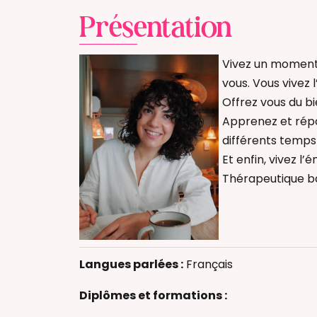
Présentation
Vivez un moment
vous. Vous vivez 
Offrez vous du 
Apprenez et répo
différents temps
Et enfin, vivez l
Thérapeutique b
Allaitement
Massage bébé
Massage femm
Langues parlées :
Français
Massage Postn
Diplômes et formations :
Thérapeutique
Accompagnant(