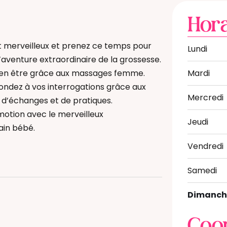
Hora
 merveilleux et prenez ce temps pour
Lundi
l’aventure extraordinaire de la grossesse.
bien être grâce aux massages femme.
Mardi
ndez à vos interrogations grâce aux
Mercredi
 d’échanges et de pratiques.
’émotion avec le merveilleux
Jeudi
ain bébé.
Vendredi
Samedi
e enceinte
Dimanch
atal
 Bain Bébé
e) périnatal(e)