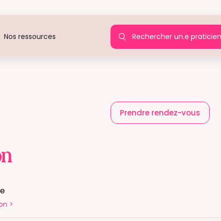
Rechercher un.e praticie
Nos ressources
)
Prendre rendez-vous
on
te
on
>