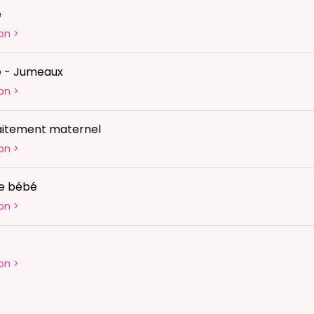
é
on
>
é - Jumeaux
on
>
laitement maternel
on
>
ge bébé
on
>
on
>