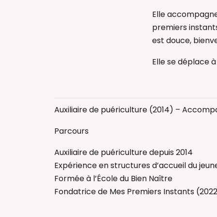
Elle accompagne
premiers instants
est douce, bienve
Elle se déplace à
Allaitement
Bain Envelopp
Auxiliaire de puériculture (2014) – Accom
Diversification
Massage bébé
Parcours
Massage femm
Auxiliaire de puériculture depuis 2014
Portage physio
Expérience en structures d’accueil du jeun
Réflexologie b
Formée à l’École du Bien Naître
Thérapeutique
Fondatrice de Mes Premiers Instants (202
Auxiliaire de pu