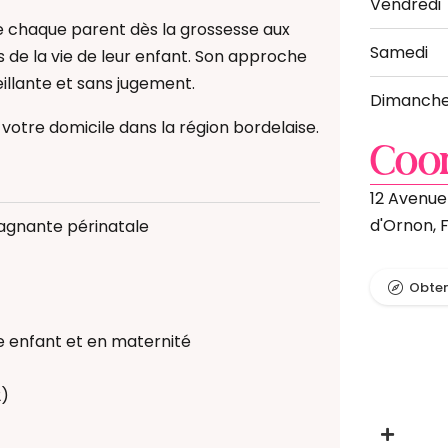
Vendredi
 chaque parent dès la grossesse aux
Samedi
 de la vie de leur enfant. Son approche
illante et sans jugement.
Dimanch
 votre domicile dans la région bordelaise.
Coo
12 Avenue
é
d'Ornon, 
pagnante périnatale
 alimentaire et DME
Obteni
e enceinte
logique
e enfant et en maternité
ébé
 Bain Bébé
2)
ériculture