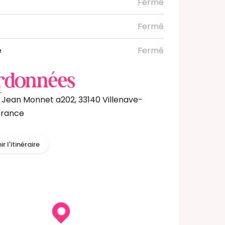
Fermé
Fermé
e
Fermé
rdonnées
 Jean Monnet a202, 33140 Villenave-
France
r l'itinéraire