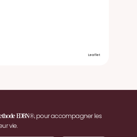
Leaflet
pour accompagner les
ethode EDBN®,
r vie.