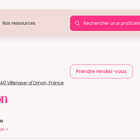
Rechercher un.e praticie
Nos ressources
Prendre rendez-vous
40 Villenave-d'Ornon, France
on
te
on
>