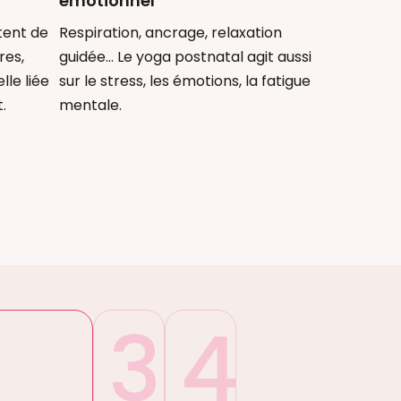
émotionnel
tent de
Respiration, ancrage, relaxation
res,
guidée… Le yoga postnatal agit aussi
lle liée
sur le stress, les émotions, la fatigue
.
mentale.
3
4