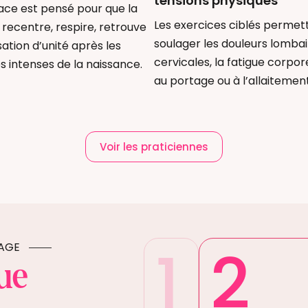
tensions physiques
ace est pensé pour que la
Les exercices ciblés permet
recentre, respire, retrouve
soulager les douleurs lombai
ation d’unité après les
cervicales, la fatigue corpore
 intenses de la naissance.
au portage ou à l’allaitement
Voir les praticiennes
1
2
SAGE
ue