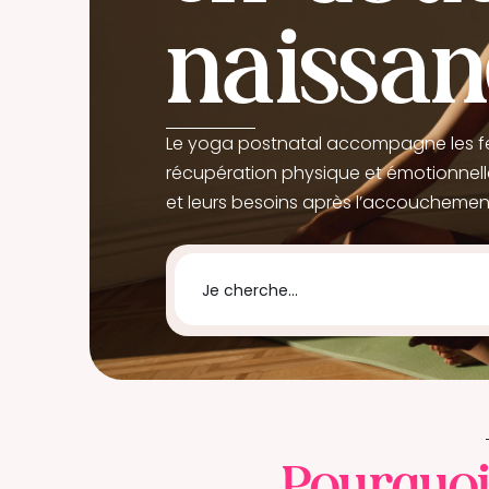
naissan
Le yoga postnatal accompagne les f
récupération physique et émotionnell
et leurs besoins après l’accouchemen
Trouver un.e Professionnel.le :
Je cherche...