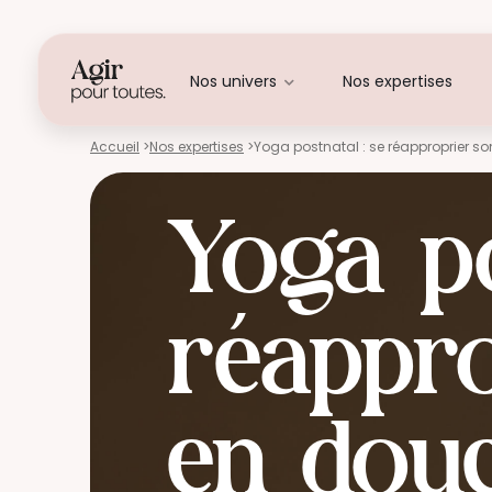
Nos univers
Nos expertises
Accueil
>
Nos expertises
>
Yoga postnatal : se réapproprier s
Yoga po
réappro
en douc