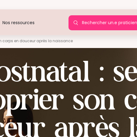
Rechercher un.e praticie
Nos ressources
on corps en douceur après la naissance
stnatal : s
prier son 
eur après 