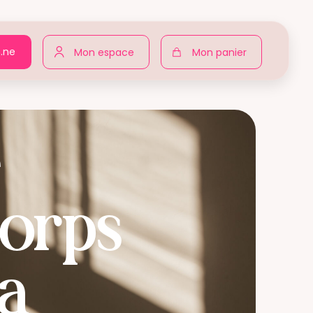
n.ne
Mon espace
Mon panier
e
corps
la