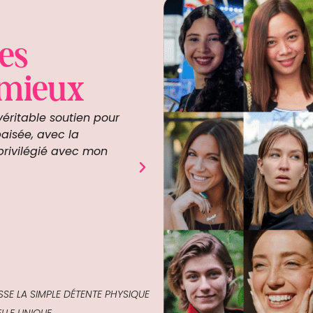
es
 mieux
ritable soutien pour
Pour ma deuxième grossesse, j’éta
aisée, avec la
du mal à me détendre. Le mass
rivilégié avec mon
permis de relâcher la pression 
pour moi. Après chaque séance, 
et plus sereine face à l’accouch
Sarah
SE LA SIMPLE DÉTENTE PHYSIQUE
LLE UNIQUE.