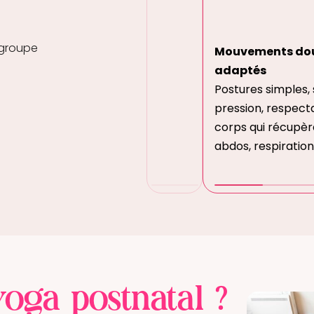
t groupe
Mouvements dou
adaptés
Postures simples,
pression, respecta
corps qui récupèr
abdos, respiration,
yoga postnatal ?