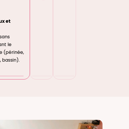
x et
 sans
nt le
e (périnée,
 bassin).