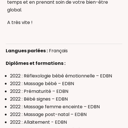
temps et en prenant soin de votre bien-être
global.
A très vite !
Allaitement
Bébé Signe (communication gestuelle)
Langues parlées :
Français
Massage bébé
Massage femme enceinte
Diplômes et formations :
Massage Postnatal
2022 : Réflexologie bébé émotionnelle – EDBN
Réflexologie bébé
2022 : Massage bébé – EDBN
Thérapeutique Bain Bébé
2022 : Prématurité – EDBN
Accompagnant(e) périnatal(e)
2022 : Bébé signes – EDBN
2022 : Massage femme enceinte – EDBN
2022 : Massage post-natal – EDBN
2022 : Allaitement - EDBN